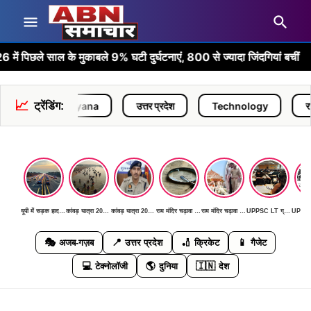
•
े साल के मुकाबले 9% घटी दुर्घटनाएं, 800 से ज्यादा जिंदगियां बचीं
📈
Haryana
ट्रेंडिंग:
उत्तर प्रदेश
Technology
राजनीति
यूपी में सड़क हादसों में आई कमी: जनवरी-जून 2026 में पिछले साल के मुकाबले 9% घटी दुर्घटनाएं, 800 से ज्यादा जिंदगियां बचीं
कांवड़ यात्रा 2026: पहली बार AI कैमरों और ड्रोन से निगरानी, DGP ने दिया 'जीरो इंसीडेंट, जीरो एक्सीडेंट' का लक्ष्य
कांवड़ यात्रा 2026: पहली बार AI कैमरों और ड्रोन से निगरानी, DGP ने दिया 'जीरो इंसीडेंट, जीरो एक्सीडेंट' का लक्ष्य
राम मंदिर चढ़ावा चोरी मामला: SIT जांच में सामने आई बड़ी मनी ट्रेल, जल्द खुलेगा रहस्य से पर्दा
राम मंदिर चढ़ावा चोरी मामला: SIT जांच में सामने आई बड़ी मनी ट्रेल, जल्द खुलेगा रहस्य से पर्दा
UPPSC LT ग्रेड मुख्य परीक्षा 11 जुलाई को: हिंदी, सामाजिक विज्ञान, फिजिकल साइंस और संगीत विषयों की होगी परीक्षा
🎭
📍
🏏
📱
अजब-गज़ब
उत्तर प्रदेश
क्रिकेट
गैजेट
💻
🌎
🇮🇳
टेक्नोलॉजी
दुनिया
देश