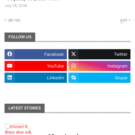
July 16, 2026
और नया
पुराने
FOLLOW US
Facebook
Twitter
YouTube
Instagram
LinkedIn
Skype
footer-wrapper
LATEST STORIES