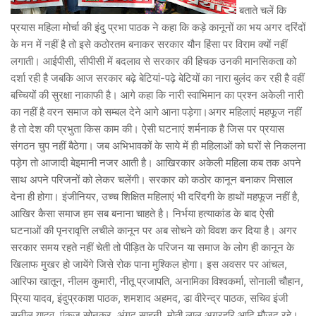
बताते चलें कि
प्रयास महिला मोर्चा की इंदु प्रभा पाठक ने कहा कि कड़े कानूनों का भय अगर दरिंदों
के मन में नहीं है तो इसे कठोरतम बनाकर सरकार यौन हिंसा पर विराम क्यों नहीं
लगाती। आईपीसी, सीपीसी में बदलाव से सरकार की हिचक उनकी मानसिकता को
दर्शा रही है जबकि आज सरकार बढ़े बेटियां-पढ़े बेटियों का नारा बुलंद कर रही है वहीं
बच्चियों की सुरक्षा नाकाफी है। आगे कहा कि नारी स्वाभिमान का प्रश्न अकेली नारी
का नहीं है वरन समाज को सम्बल देने आगे आना पड़ेगा।अगर महिलाएं महफूज नहीं
है तो देश की प्रभुता किस काम की। ऐसी घटनाएं शर्मनाक है जिस पर प्रयास
संगठन चुप नहीं बैठेगा। जब अभिभावकों के साये में ही महिलाओं को घरों से निकलना
पड़ेग तो आजादी बेइमानी नजर आती है। आखिरकार अकेली महिला कब तक अपने
साथ अपने परिजनों को लेकर चलेंगी। सरकार को कठोर कानून बनाकर मिसाल
देना ही होगा। इंजीनियर, उच्च शिक्षित महिलाएं भी दरिंदगी के हाथों महफूज नहीं है,
आखिर कैसा समाज हम सब बनाना चाहते है। निर्भया हत्याकांड के बाद ऐसी
घटनाओं की पृनरावृत्ति लचीले कानून पर अब सोचने को विवश कर दिया है। अगर
सरकार समय रहते नहीं चेती तो पीड़ित के परिजन या समाज के लोग ही कानून के
खिलाफ मुखर हो जायेंगे जिसे रोक पाना मुश्किल होगा। इस अवसर पर आंचल,
आरिफा खातून, नीलम कुमारी, नीतू प्रजापति, अनामिका विश्वकर्मा, सोनाली चौहान,
प्रिया यादव, इंदुप्रकाश पाठक, शमशाद अहमद, डा वीरेन्द्र पाठक, सचिव इंजी
सुनील यादव, पंकज सोनकर, अंगद साहनी, मोती लाल अग्रहरि आदि मौजूद रहे।