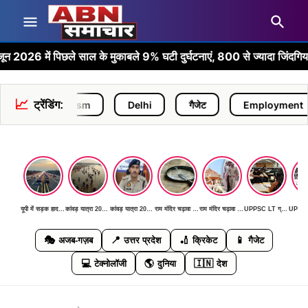
 में पिछले साल के मुकाबले 9% घटी दुर्घटनाएं, 800 से ज्यादा जिंदगियां बचीं
📈
Tourism
ट्रेंडिंग:
Delhi
गैजेट
Employment
यूपी में सड़क हादसों में आई कमी: जनवरी-जून 2026 में पिछले साल के मुकाबले 9% घटी दुर्घटनाएं, 800 से ज्यादा जिंदगियां बचीं
कांवड़ यात्रा 2026: पहली बार AI कैमरों और ड्रोन से निगरानी, DGP ने दिया 'जीरो इंसीडेंट, जीरो एक्सीडेंट' का लक्ष्य
कांवड़ यात्रा 2026: पहली बार AI कैमरों और ड्रोन से निगरानी, DGP ने दिया 'जीरो इंसीडेंट, जीरो एक्सीडेंट' का लक्ष्य
राम मंदिर चढ़ावा चोरी मामला: SIT जांच में सामने आई बड़ी मनी ट्रेल, जल्द खुलेगा रहस्य से पर्दा
राम मंदिर चढ़ावा चोरी मामला: SIT जांच में सामने आई बड़ी मनी ट्रेल, जल्द खुलेगा रहस्य से पर्दा
UPPSC LT ग्रेड मुख्य परीक्षा 11 जुलाई को: हिंदी, सामाजिक विज्ञान, फिजिकल साइंस और संगीत विषयों की होगी परीक्षा
🎭
📍
🏏
📱
अजब-गज़ब
उत्तर प्रदेश
क्रिकेट
गैजेट
💻
🌎
🇮🇳
टेक्नोलॉजी
दुनिया
देश