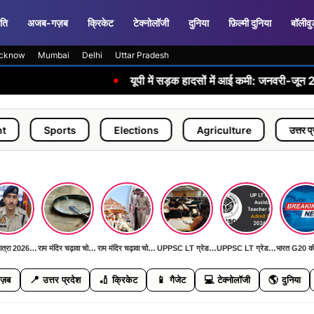
ति
अजब-गज़ब
क्रिकेट
टेक्नोलॉजी
दुनिया
फ़िल्मी दुनिया
बॉलीवु
cknow
Mumbai
Delhi
Uttar Pradesh
•
यूपी में सड़क हादसों में आई कमी: जनवरी-जून 2026 में पिछले
ports
Elections
Agriculture
उत्तर प्रदेश
कांवड़ यात्रा 2026: पहली बार AI कैमरों और ड्रोन से निगरानी, DGP ने दिया 'जीरो इंसीडेंट, जीरो एक्सीडेंट' का लक्ष्य
राम मंदिर चढ़ावा चोरी मामला: SIT जांच में सामने आई बड़ी मनी ट्रेल, जल्द खुलेगा रहस्य से पर्दा
राम मंदिर चढ़ावा चोरी मामला: SIT जांच में सामने आई बड़ी मनी ट्रेल, जल्द खुलेगा रहस्य से पर्दा
UPPSC LT ग्रेड मुख्य परीक्षा 11 जुलाई को: हिंदी, सामाजिक विज्ञान, फिजिकल साइंस और संगीत विषयों की होगी परीक्षा
UPPSC LT ग्रेड मुख्य परीक्षा 11 जुलाई को: हिंदी, सामाजिक विज्ञान, फिजिकल साइंस और संगीत विषयों की होगी परीक्षा
📍
🏏
📱
💻
🌎
ज़ब
उत्तर प्रदेश
क्रिकेट
गैजेट
टेक्नोलॉजी
दुनिया