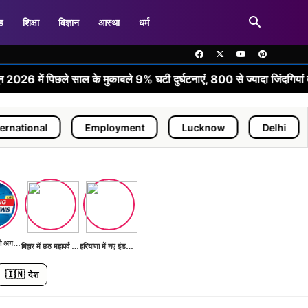
ड
शिक्षा
विज्ञान
आस्था
धर्म
•
े साल के मुकाबले 9% घटी दुर्घटनाएं, 800 से ज्यादा जिंदगियां बचीं
Employment
Lucknow
Delhi
Mumbai
भारत G20 की अगली बैठक की तैयारी में
बिहार में छठ महापर्व की तैयारियां शुरू
हरियाणा में नए इंडस्ट्रियल पार्क का निर्माण
🇮🇳
देश