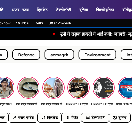
ति
अजब-गज़ब
क्रिकेट
टेक्नोलॉजी
दुनिया
फ़िल्मी दुनिया
बॉलीवु
cknow
Mumbai
Delhi
Uttar Pradesh
•
यूपी में सड़क हादसों में आई कमी: जनवरी-जून 2026 में पिछल
ense
azmagrh
Environment
International
कांवड़ यात्रा 2026: पहली बार AI कैमरों और ड्रोन से निगरानी, DGP ने दिया 'जीरो इंसीडेंट, जीरो एक्सीडेंट' का लक्ष्य
राम मंदिर चढ़ावा चोरी मामला: SIT जांच में सामने आई बड़ी मनी ट्रेल, जल्द खुलेगा रहस्य से पर्दा
राम मंदिर चढ़ावा चोरी मामला: SIT जांच में सामने आई बड़ी मनी ट्रेल, जल्द खुलेगा रहस्य से पर्दा
UPPSC LT ग्रेड मुख्य परीक्षा 11 जुलाई को: हिंदी, सामाजिक विज्ञान, फिजिकल साइंस और संगीत विषयों की होगी परीक्षा
UPPSC LT ग्रेड मुख्य परीक्षा 11 जुलाई को: हिंदी, सामाजिक विज्ञान, फिजिकल साइंस और संगीत विषयों की होगी परीक्षा
📍
🏏
📱
💻
🌎
ज़ब
उत्तर प्रदेश
क्रिकेट
गैजेट
टेक्नोलॉजी
दुनिया