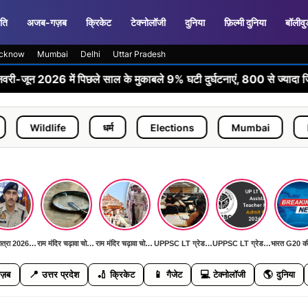
ति
अजब-गज़ब
क्रिकेट
टेक्नोलॉजी
दुनिया
फ़िल्मी दुनिया
बॉलीवु
cknow
Mumbai
Delhi
Uttar Pradesh
में पिछले साल के मुकाबले 9% घटी दुर्घटनाएं, 800 से ज्यादा जिंदगियां बचीं
ife
धर्म
Elections
Mumbai
Flood Man
कांवड़ यात्रा 2026: पहली बार AI कैमरों और ड्रोन से निगरानी, DGP ने दिया 'जीरो इंसीडेंट, जीरो एक्सीडेंट' का लक्ष्य
राम मंदिर चढ़ावा चोरी मामला: SIT जांच में सामने आई बड़ी मनी ट्रेल, जल्द खुलेगा रहस्य से पर्दा
राम मंदिर चढ़ावा चोरी मामला: SIT जांच में सामने आई बड़ी मनी ट्रेल, जल्द खुलेगा रहस्य से पर्दा
UPPSC LT ग्रेड मुख्य परीक्षा 11 जुलाई को: हिंदी, सामाजिक विज्ञान, फिजिकल साइंस और संगीत विषयों की होगी परीक्षा
UPPSC LT ग्रेड मुख्य परीक्षा 11 जुलाई को: हिंदी, सामाजिक विज्ञान, फिजिकल साइंस और संगीत विषयों की होगी परीक्षा
📍
🏏
📱
💻
🌎
ज़ब
उत्तर प्रदेश
क्रिकेट
गैजेट
टेक्नोलॉजी
दुनिया