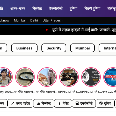
ति
अजब-गज़ब
क्रिकेट
टेक्नोलॉजी
दुनिया
फ़िल्मी दुनिया
बॉलीवु
cknow
Mumbai
Delhi
Uttar Pradesh
•
यूपी में सड़क हादसों में आई कमी: जनवरी-जून 2026 में पिछ
usiness
Security
Mumbai
International
कांवड़ यात्रा 2026: पहली बार AI कैमरों और ड्रोन से निगरानी, DGP ने दिया 'जीरो इंसीडेंट, जीरो एक्सीडेंट' का लक्ष्य
राम मंदिर चढ़ावा चोरी मामला: SIT जांच में सामने आई बड़ी मनी ट्रेल, जल्द खुलेगा रहस्य से पर्दा
राम मंदिर चढ़ावा चोरी मामला: SIT जांच में सामने आई बड़ी मनी ट्रेल, जल्द खुलेगा रहस्य से पर्दा
UPPSC LT ग्रेड मुख्य परीक्षा 11 जुलाई को: हिंदी, सामाजिक विज्ञान, फिजिकल साइंस और संगीत विषयों की होगी परीक्षा
UPPSC LT ग्रेड मुख्य परीक्षा 11 जुलाई को: हिंदी, सामाजिक विज्ञान, फिजिकल साइंस और संगीत विषयों की होगी परीक्षा
📍
🏏
📱
💻
🌎
ज़ब
उत्तर प्रदेश
क्रिकेट
गैजेट
टेक्नोलॉजी
दुनिया