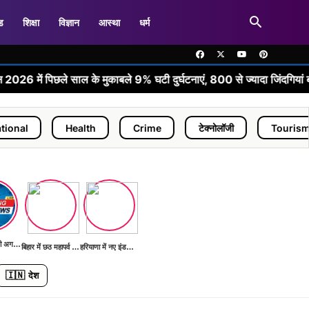
ड
शिक्षा
विज्ञान
आस्था
धर्म
•
ले साल के मुकाबले 9% घटी दुर्घटनाएं, 800 से ज्यादा जिंदगियां बचीं
Health
Crime
टेक्नोलॉजी
Tourism
Wo
भारत G20 की अगली बैठक की तैयारी में
बिहार में छठ महापर्व की तैयारियां शुरू
हरियाणा में नए इंडस्ट्रियल पार्क का निर्माण
🇮🇳
देश