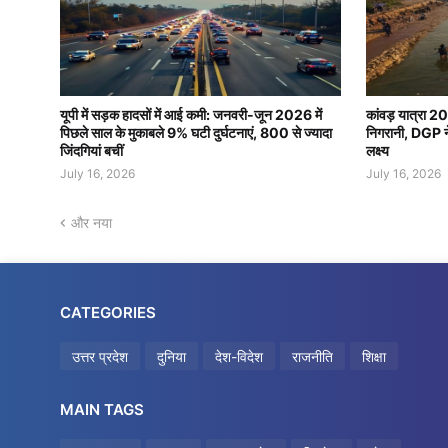
यूपी में सड़क हादसों में आई कमी: जनवरी-जून 2026 में
कांवड़ यात्रा 2
पिछले साल के मुकाबले 9% घटी दुर्घटनाएं, 800 से ज्यादा
निगरानी, DGP ने 
जिंदगियां बचीं
लक्ष्य
July 16, 2026
July 16, 2026
और नया
CATEGORIES
उत्तर प्रदेश
दुनिया
देश-विदेश
राजनीति
शिक्षा
MAIN TAGS