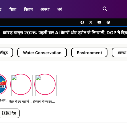
ड
शिक्षा
विज्ञान
आस्था
धर्म
 2026: पहली बार AI कैमरों और ड्रोन से निगरानी, DGP ने दिया 'जीरो इंसीडेंट, ज
Water Conservation
Environment
आस्था
धर्म
भारत G20 की अगली बैठक की तैयारी में
बिहार में छठ महापर्व की तैयारियां शुरू
हरियाणा में नए इंडस्ट्रियल पार्क का निर्माण
🇮🇳
देश