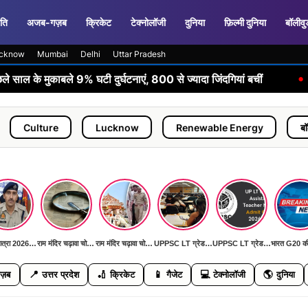
ति
अजब-गज़ब
क्रिकेट
टेक्नोलॉजी
दुनिया
फ़िल्मी दुनिया
बॉलीवु
cknow
Mumbai
Delhi
Uttar Pradesh
•
ले 9% घटी दुर्घटनाएं, 800 से ज्यादा जिंदगियां बचीं
कांवड़ यात्रा
e
Lucknow
Renewable Energy
बॉलीवुड
कांवड़ यात्रा 2026: पहली बार AI कैमरों और ड्रोन से निगरानी, DGP ने दिया 'जीरो इंसीडेंट, जीरो एक्सीडेंट' का लक्ष्य
राम मंदिर चढ़ावा चोरी मामला: SIT जांच में सामने आई बड़ी मनी ट्रेल, जल्द खुलेगा रहस्य से पर्दा
राम मंदिर चढ़ावा चोरी मामला: SIT जांच में सामने आई बड़ी मनी ट्रेल, जल्द खुलेगा रहस्य से पर्दा
UPPSC LT ग्रेड मुख्य परीक्षा 11 जुलाई को: हिंदी, सामाजिक विज्ञान, फिजिकल साइंस और संगीत विषयों की होगी परीक्षा
UPPSC LT ग्रेड मुख्य परीक्षा 11 जुलाई को: हिंदी, सामाजिक विज्ञान, फिजिकल साइंस और संगीत विषयों की होगी परीक्षा
📍
🏏
📱
💻
🌎
ज़ब
उत्तर प्रदेश
क्रिकेट
गैजेट
टेक्नोलॉजी
दुनिया