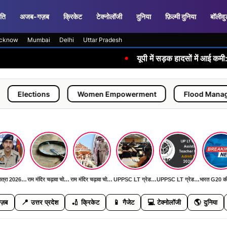
ति
अजब-गज़ब
क्रिकेट
टेक्नोलॉजी
दुनिया
फ़िल्मी दुनिया
बॉलीवु
cknow
Mumbai
Delhi
Uttar Pradesh
•
यूपी में सड़क हादसों में आई कमी: जनवरी-जून
ions
Women Empowerment
Flood Management
कांवड़ यात्रा 2026: पहली बार AI कैमरों और ड्रोन से निगरानी, DGP ने दिया 'जीरो इंसीडेंट, जीरो एक्सीडेंट' का लक्ष्य
राम मंदिर चढ़ावा चोरी मामला: SIT जांच में सामने आई बड़ी मनी ट्रेल, जल्द खुलेगा रहस्य से पर्दा
राम मंदिर चढ़ावा चोरी मामला: SIT जांच में सामने आई बड़ी मनी ट्रेल, जल्द खुलेगा रहस्य से पर्दा
UPPSC LT ग्रेड मुख्य परीक्षा 11 जुलाई को: हिंदी, सामाजिक विज्ञान, फिजिकल साइंस और संगीत विषयों की होगी परीक्षा
UPPSC LT ग्रेड मुख्य परीक्षा 11 जुलाई को: हिंदी, सामाजिक विज्ञान, फिजिकल साइंस और संगीत विषयों की होगी परीक्षा
📍
🏏
📱
💻
🌎
ज़ब
उत्तर प्रदेश
क्रिकेट
गैजेट
टेक्नोलॉजी
दुनिया