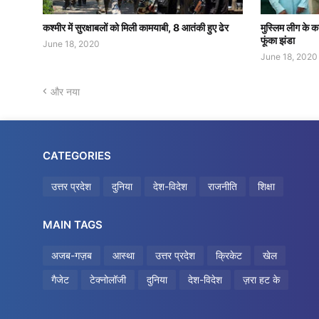
कश्मीर में सुरक्षाबलों को मिली कामयाबी, 8 आतंकी हुए ढेर
मुस्लिम लीग के का
फूंका झंडा
June 18, 2020
June 18, 2020
और नया
CATEGORIES
उत्तर प्रदेश
दुनिया
देश-विदेश
राजनीति
शिक्षा
MAIN TAGS
अजब-गज़ब
आस्था
उत्तर प्रदेश
क्रिकेट
खेल
गैजेट
टेक्नोलॉजी
दुनिया
देश-विदेश
ज़रा हट के