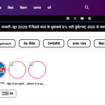
ड
शिक्षा
विज्ञान
आस्था
धर्म
 2026 में पिछले साल के मुकाबले 9% घटी दुर्घटनाएं, 800 से ज्यादा जिंदगियां बच
देश-विदेश
टेक्नोलॉजी
अजब-गज़ब
शिक्षा
Agr
भारत G20 की अगली बैठक की तैयारी में
बिहार में छठ महापर्व की तैयारियां शुरू
हरियाणा में नए इंडस्ट्रियल पार्क का निर्माण
🇮🇳
देश