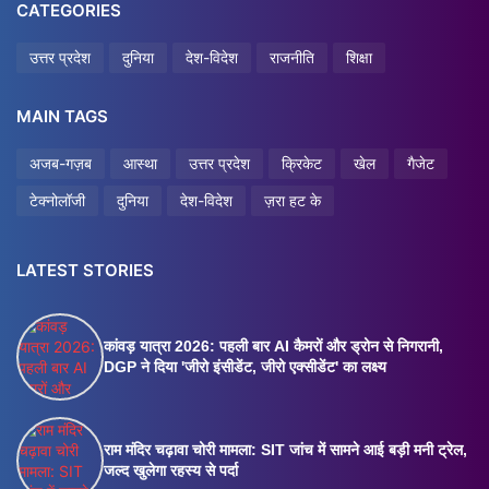
CATEGORIES
उत्तर प्रदेश
दुनिया
देश-विदेश
राजनीति
शिक्षा
MAIN TAGS
अजब-गज़ब
आस्था
उत्तर प्रदेश
क्रिकेट
खेल
गैजेट
टेक्नोलॉजी
दुनिया
देश-विदेश
ज़रा हट के
LATEST STORIES
कांवड़ यात्रा 2026: पहली बार AI कैमरों और ड्रोन से निगरानी,
DGP ने दिया 'जीरो इंसीडेंट, जीरो एक्सीडेंट' का लक्ष्य
राम मंदिर चढ़ावा चोरी मामला: SIT जांच में सामने आई बड़ी मनी ट्रेल,
जल्द खुलेगा रहस्य से पर्दा