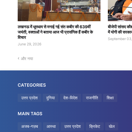
लखनऊ में धूमधाम से मनाई गई संत कबीर की 639वीं
बीजेपी सांसद कौश
जयंती, वक्ताओं ने बताया आज भी प्रासंगिक हैं कबीर के
में योगी की सरका
विचार
September 03
June 29, 2026
और नया
CATEGORIES
उत्तर प्रदेश
दुनिया
देश-विदेश
राजनीति
शिक्षा
MAIN TAGS
अजब-गज़ब
आस्था
उत्तर प्रदेश
क्रिकेट
खेल