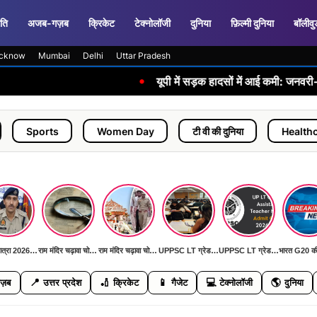
ति
अजब-गज़ब
क्रिकेट
टेक्नोलॉजी
दुनिया
फ़िल्मी दुनिया
बॉलीवु
cknow
Mumbai
Delhi
Uttar Pradesh
•
यूपी में सड़क हादसों में आई कमी: जनवरी-जून 2026 में पि
Women Day
टी वी की दुनिया
Healthcare
टे
कांवड़ यात्रा 2026: पहली बार AI कैमरों और ड्रोन से निगरानी, DGP ने दिया 'जीरो इंसीडेंट, जीरो एक्सीडेंट' का लक्ष्य
राम मंदिर चढ़ावा चोरी मामला: SIT जांच में सामने आई बड़ी मनी ट्रेल, जल्द खुलेगा रहस्य से पर्दा
राम मंदिर चढ़ावा चोरी मामला: SIT जांच में सामने आई बड़ी मनी ट्रेल, जल्द खुलेगा रहस्य से पर्दा
UPPSC LT ग्रेड मुख्य परीक्षा 11 जुलाई को: हिंदी, सामाजिक विज्ञान, फिजिकल साइंस और संगीत विषयों की होगी परीक्षा
UPPSC LT ग्रेड मुख्य परीक्षा 11 जुलाई को: हिंदी, सामाजिक विज्ञान, फिजिकल साइंस और संगीत विषयों की होगी परीक्षा
📍
🏏
📱
💻
🌎
ज़ब
उत्तर प्रदेश
क्रिकेट
गैजेट
टेक्नोलॉजी
दुनिया