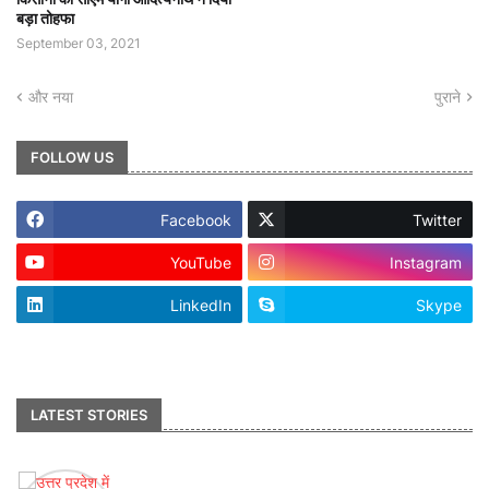
बड़ा तोहफा
September 03, 2021
और नया
पुराने
FOLLOW US
Facebook
Twitter
YouTube
Instagram
LinkedIn
Skype
footer-wrapper
LATEST STORIES