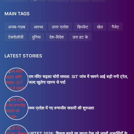
MAIN TAGS
अजब-गज़ब
आस्था
उत्तर प्रदेश
क्रिकेट
खेल
गैजेट
टेक्नोलॉजी
दुनिया
देश-विदेश
ज़रा हट के
LATEST STORIES
राम मंदिर चढ़ावा चोरी मामला: SIT जांच में सामने आई बड़ी मनी ट्रेल,
जल्द खुलेगा रहस्य से पर्दा
मध्य प्रदेश में नए वन्यजीव सफारी की शुरुआत
UPTET 2026: शिक्षक बनने का सपना देख रहे लाखों अभ्यर्थियों के