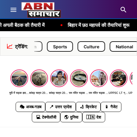
•
•
क की तैयारी में
बिहार में छठ महापर्व की तैयारियां शुरू
📈
Rajasthan
ट्रेंडिंग:
Sports
Culture
National
यूपी में सड़क हादसों में आई कमी: जनवरी-जून 2026 में पिछले साल के मुकाबले 9% घटी दुर्घटनाएं, 800 से ज्यादा जिंदगियां बचीं
कांवड़ यात्रा 2026: पहली बार AI कैमरों और ड्रोन से निगरानी, DGP ने दिया 'जीरो इंसीडेंट, जीरो एक्सीडेंट' का लक्ष्य
कांवड़ यात्रा 2026: पहली बार AI कैमरों और ड्रोन से निगरानी, DGP ने दिया 'जीरो इंसीडेंट, जीरो एक्सीडेंट' का लक्ष्य
राम मंदिर चढ़ावा चोरी मामला: SIT जांच में सामने आई बड़ी मनी ट्रेल, जल्द खुलेगा रहस्य से पर्दा
राम मंदिर चढ़ावा चोरी मामला: SIT जांच में सामने आई बड़ी मनी ट्रेल, जल्द खुलेगा रहस्य से पर्दा
UPPSC LT ग्रेड मुख्य परीक्षा 11 जुलाई को: हिंदी, सामाजिक विज्ञान, फिजिकल साइंस और संगीत विषयों की होगी परीक्षा
🎭
📍
🏏
📱
अजब-गज़ब
उत्तर प्रदेश
क्रिकेट
गैजेट
💻
🌎
🇮🇳
टेक्नोलॉजी
दुनिया
देश