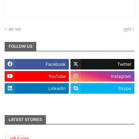
और नया
पुराने
FOLLOW US
Facebook
Twitter
YouTube
Instagram
LinkedIn
Skype
footer-wrapper
LATEST STORIES