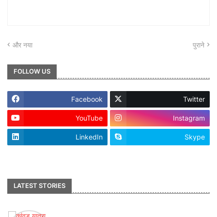
और नया
पुराने
FOLLOW US
Facebook
Twitter
YouTube
Instagram
LinkedIn
Skype
footer-wrapper
LATEST STORIES