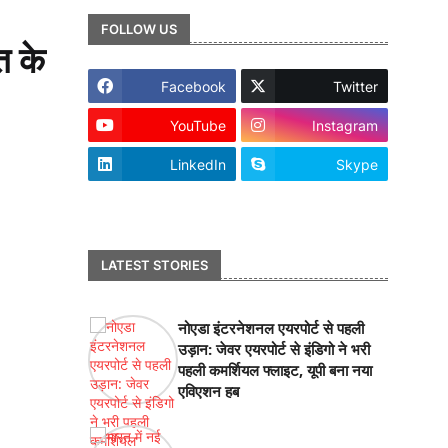
FOLLOW US
त के
Facebook
Twitter
YouTube
Instagram
LinkedIn
Skype
footer-wrapper
LATEST STORIES
नोएडा इंटरनेशनल एयरपोर्ट से पहली
उड़ान: जेवर एयरपोर्ट से इंडिगो ने भरी
पहली कमर्शियल फ्लाइट, यूपी बना नया
एविएशन हब