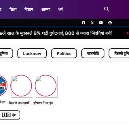
ड
शिक्षा
विज्ञान
आस्था
धर्म
•
ाबले 9% घटी दुर्घटनाएं, 800 से ज्यादा जिंदगियां बचीं
कांवड़ यात्
Lucknow
Politics
राजनीति
फ़िल्मी दुनिया
C
भारत G20 की अगली बैठक की तैयारी में
बिहार में छठ महापर्व की तैयारियां शुरू
हरियाणा में नए इंडस्ट्रियल पार्क का निर्माण
🇮🇳
देश