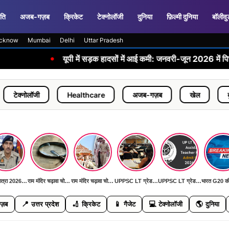
ति
अजब-गज़ब
क्रिकेट
टेक्नोलॉजी
दुनिया
फ़िल्मी दुनिया
बॉलीवु
cknow
Mumbai
Delhi
Uttar Pradesh
•
यूपी में सड़क हादसों में आई कमी: जनवरी-जून 2026 में पिछले साल के मुक
ी
Healthcare
अजब-गज़ब
खेल
दुनिया
कांवड़ यात्रा 2026: पहली बार AI कैमरों और ड्रोन से निगरानी, DGP ने दिया 'जीरो इंसीडेंट, जीरो एक्सीडेंट' का लक्ष्य
राम मंदिर चढ़ावा चोरी मामला: SIT जांच में सामने आई बड़ी मनी ट्रेल, जल्द खुलेगा रहस्य से पर्दा
राम मंदिर चढ़ावा चोरी मामला: SIT जांच में सामने आई बड़ी मनी ट्रेल, जल्द खुलेगा रहस्य से पर्दा
UPPSC LT ग्रेड मुख्य परीक्षा 11 जुलाई को: हिंदी, सामाजिक विज्ञान, फिजिकल साइंस और संगीत विषयों की होगी परीक्षा
UPPSC LT ग्रेड मुख्य परीक्षा 11 जुलाई को: हिंदी, सामाजिक विज्ञान, फिजिकल साइंस और संगीत विषयों की होगी परीक्षा
📍
🏏
📱
💻
🌎
ज़ब
उत्तर प्रदेश
क्रिकेट
गैजेट
टेक्नोलॉजी
दुनिया