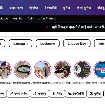
ति
अजब-गज़ब
क्रिकेट
टेक्नोलॉजी
दुनिया
फ़िल्मी दुनिया
बॉलीवु
cknow
Mumbai
Delhi
Uttar Pradesh
•
यूपी में सड़क हादसों में आई कमी: जनवरी-जून 2026 में 
azmagrh
Lucknow
Labour Day
उत्तर प्रदेश
कांवड़ यात्रा 2026: पहली बार AI कैमरों और ड्रोन से निगरानी, DGP ने दिया 'जीरो इंसीडेंट, जीरो एक्सीडेंट' का लक्ष्य
राम मंदिर चढ़ावा चोरी मामला: SIT जांच में सामने आई बड़ी मनी ट्रेल, जल्द खुलेगा रहस्य से पर्दा
राम मंदिर चढ़ावा चोरी मामला: SIT जांच में सामने आई बड़ी मनी ट्रेल, जल्द खुलेगा रहस्य से पर्दा
UPPSC LT ग्रेड मुख्य परीक्षा 11 जुलाई को: हिंदी, सामाजिक विज्ञान, फिजिकल साइंस और संगीत विषयों की होगी परीक्षा
UPPSC LT ग्रेड मुख्य परीक्षा 11 जुलाई को: हिंदी, सामाजिक विज्ञान, फिजिकल साइंस और संगीत विषयों की होगी परीक्षा
📍
🏏
📱
💻
🌎
ज़ब
उत्तर प्रदेश
क्रिकेट
गैजेट
टेक्नोलॉजी
दुनिया