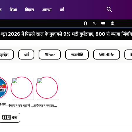
ड
शिक्षा
विज्ञान
आस्था
धर्म
पिछले साल के मुकाबले 9% घटी दुर्घटनाएं, 800 से ज्यादा जिंदगियां बचीं
धर्म
Bihar
राजनीति
Wildlife
देश
भारत G20 की अगली बैठक की तैयारी में
बिहार में छठ महापर्व की तैयारियां शुरू
हरियाणा में नए इंडस्ट्रियल पार्क का निर्माण
🇮🇳
देश